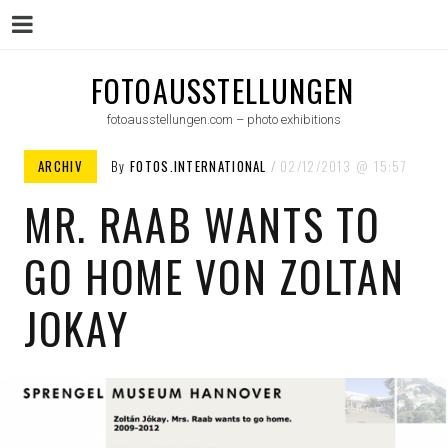
Menu
Skip
FOTOAUSSTELLUNGEN
to
fotoausstellungen.com – photo exhibitions
content
ARCHIV
By
FOTOS.INTERNATIONAL
02/12/2013
15:57
MR. RAAB WANTS TO
GO HOME VON ZOLTAN
JOKAY