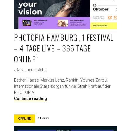
PHOTOPIA HAMBURG „1 FESTIVAL
– 4 TAGE LIVE – 365 TAGE
ONLINE“
„Das Lineup steht!
Esther Haase, Markus Lanz, Rankin, Younes Zarou:
Internationale Stars sorgen für viel Strahlkraft auf der
PHOTOPIA
P
Continue reading
H
O
T
11 Juni
OFFLINE
O
P