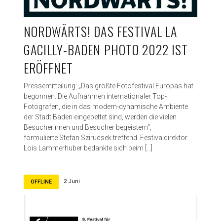
T
a
g
NORDWÄRTS! DAS FESTIVAL LA
e
GACILLY-BADEN PHOTO 2022 IST
l
i
ERÖFFNET
v
e
Pressemitteilung: „Das größte Fotofestival Europas hat
–
begonnen. Die Aufnahmen internationaler Top-
3
Fotografen, die in das modern-dynamische Ambiente
6
der Stadt Baden eingebettet sind, werden die vielen
5
Besucherinnen und Besucher begeistern“,
T
formulierte Stefan Szirucsek treffend. Festivaldirektor
a
Lois Lammerhuber bedankte sich beim […]
g
e
o
n
2 Juni
OFFLINE
l
i
n