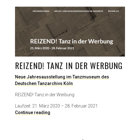
o
e
j
r
o
e
u
i
r
u
n
n
a
d
l
F
i
o
s
REIZEND! TANZ IN DER WERBUNG
t
m
o
Neue Jahresausstellung im Tanzmuseum des
g
Deutschen Tanzarchivs Köln
r
a
REIZEND! Tanz in der Werbung
f
i
Laufzeit: 21. März 2020 – 28. Februar 2021
e
R
Continue reading
A
E
n
I
n
Z
e
E