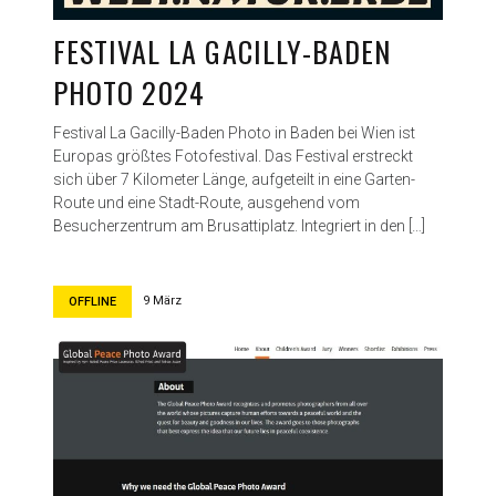
b
e
FESTIVAL LA GACILLY-BADEN
r
PHOTO 2024
u
n
d
Festival La Gacilly-Baden Photo in Baden bei Wien ist
L
Europas größtes Fotofestival. Das Festival erstreckt
a
sich über 7 Kilometer Länge, aufgeteilt in eine Garten-
G
Route und eine Stadt-Route, ausgehend vom
a
Besucherzentrum am Brusattiplatz. Integriert in den […]
c
i
l
9 März
OFFLINE
l
y