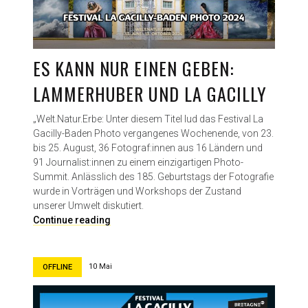
ES KANN NUR EINEN GEBEN:
LAMMERHUBER UND LA GACILLY
„Welt.Natur.Erbe: Unter diesem Titel lud das Festival La
Gacilly-Baden Photo vergangenes Wochenende, von 23.
bis 25. August, 36 Fotograf:innen aus 16 Ländern und
91 Journalist:innen zu einem einzigartigen Photo-
Summit. Anlässlich des 185. Geburtstags der Fotografie
wurde in Vorträgen und Workshops der Zustand
unserer Umwelt diskutiert.
E
Continue reading
s
k
a
10 Mai
OFFLINE
n
n
n