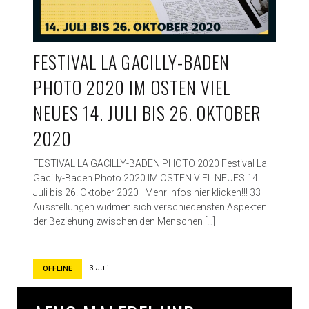
o
t
o
FESTIVAL LA GACILLY-BADEN
j
o
PHOTO 2020 IM OSTEN VIEL
u
r
NEUES 14. JULI BIS 26. OKTOBER
n
a
2020
l
i
FESTIVAL LA GACILLY-BADEN PHOTO 2020 Festival La
s
Gacilly-Baden Photo 2020 IM OSTEN VIEL NEUES 14.
m
Juli bis 26. Oktober 2020 Mehr Infos hier klicken!!! 33
e
Ausstellungen widmen sich verschiedensten Aspekten
–
der Beziehung zwischen den Menschen […]
I
n
t
3 Juli
OFFLINE
e
r
n