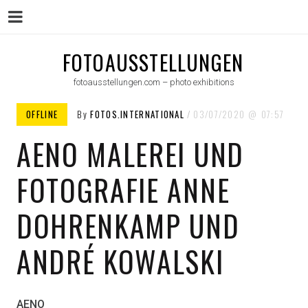
Menu
Skip
FOTOAUSSTELLUNGEN
to
fotoausstellungen.com – photo exhibitions
content
OFFLINE
By
FOTOS.INTERNATIONAL
03/07/2020
07:57
AENO MALEREI UND
FOTOGRAFIE ANNE
DOHRENKAMP UND
ANDRÉ KOWALSKI
AENO