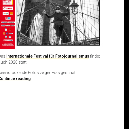
Das
internationale Festival für Fotojournalismus
findet
auch 2020 statt.
Beeindruckende Fotos zeigen was geschah.
F
Continue reading
e
s
t
i
v
a
l
I