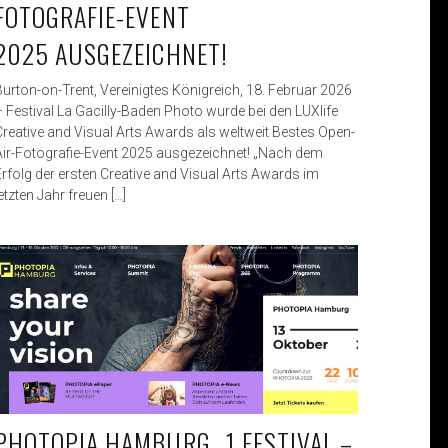
FOTOGRAFIE-EVENT
2025 AUSGEZEICHNET!
Burton-on-Trent, Vereinigtes Königreich, 18. Februar 2026
– Festival La Gacilly-Baden Photo wurde bei den LUXlife
Creative and Visual Arts Awards als weltweit Bestes Open-
Air-Fotografie-Event 2025 ausgezeichnet! „Nach dem
Erfolg der ersten Creative and Visual Arts Awards im
etzten Jahr freuen […]
PHOTOPIA HAMBURG „1 FESTIVAL –