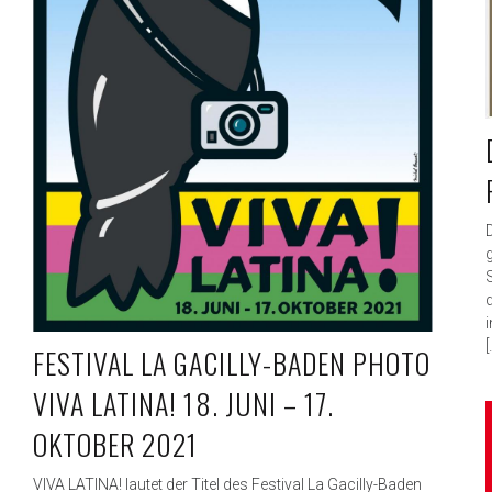
a
G
a
c
i
l
l
y
D
[
FESTIVAL LA GACILLY-BADEN PHOTO
VIVA LATINA! 18. JUNI – 17.
OKTOBER 2021
VIVA LATINA! lautet der Titel des Festival La Gacilly-Baden