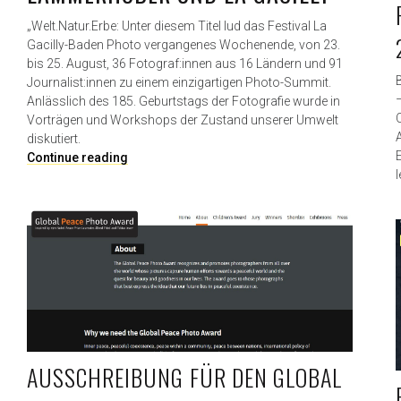
„Welt.Natur.Erbe: Unter diesem Titel lud das Festival La
Gacilly-Baden Photo vergangenes Wochenende, von 23.
bis 25. August, 36 Fotograf:innen aus 16 Ländern und 91
Journalist:innen zu einem einzigartigen Photo-Summit.
Anlässlich des 185. Geburtstags der Fotografie wurde in
Vorträgen und Workshops der Zustand unserer Umwelt
diskutiert.
E
Continue reading
l
s
k
a
n
n
n
u
r
e
i
n
AUSSCHREIBUNG FÜR DEN GLOBAL
e