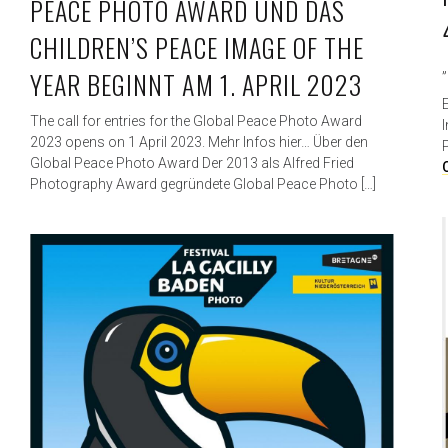
PEACE PHOTO AWARD UND DAS
n
g
CHILDREN’S PEACE IMAGE OF THE
e
b
YEAR BEGINNT AM 1. APRIL 2023
e
n
The call for entries for the Global Peace Photo Award
I
:
2023 opens on 1 April 2023. Mehr Infos hier… Über den
L
Global Peace Photo Award Der 2013 als Alfred Fried
a
Photography Award gegründete Global Peace Photo […]
m
m
e
r
h
u
b
e
r
u
n
d
L