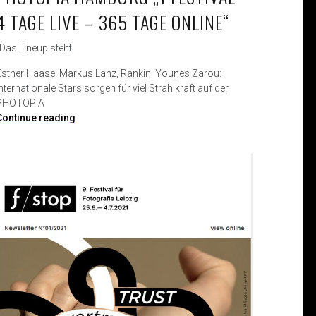
4 TAGE LIVE – 365 TAGE ONLINE“
„Das Lineup steht!
Esther Haase, Markus Lanz, Rankin, Younes Zarou:
nternationale Stars sorgen für viel Strahlkraft auf der
PHOTOPIA
P
Continue reading
H
O
T
O
P
I
A
H
a
m
b
u
r