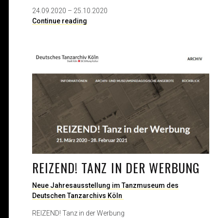
24.09.2020 – 25.10.2020
A
Continue reading
E
N
O
M
a
l
e
r
e
i
u
n
d
REIZEND! TANZ IN DER WERBUNG
F
o
t
Neue Jahresausstellung im Tanzmuseum des
o
Deutschen Tanzarchivs Köln
g
REIZEND! Tanz in der Werbung
r