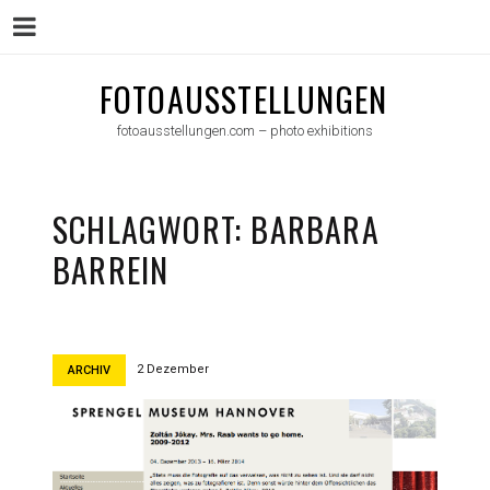
Menu
Skip
FOTOAUSSTELLUNGEN
to
fotoausstellungen.com – photo exhibitions
content
SCHLAGWORT:
BARBARA
BARREIN
2 Dezember
ARCHIV