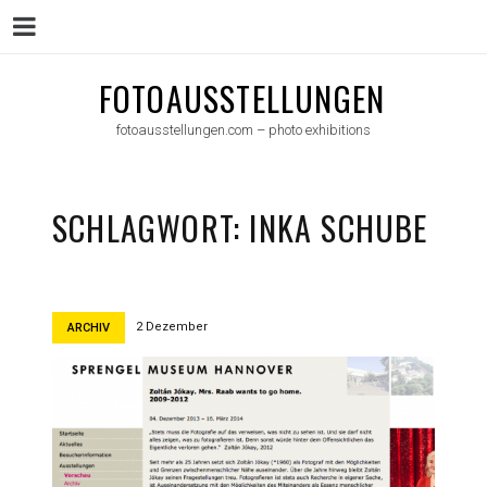
Menu
Skip
FOTOAUSSTELLUNGEN
to
fotoausstellungen.com – photo exhibitions
content
SCHLAGWORT:
INKA SCHUBE
2 Dezember
ARCHIV