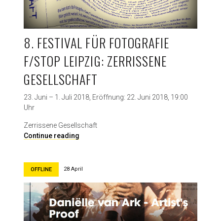
o
C
t
h
o
e
2
8. FESTIVAL FÜR FOTOGRAFIE
m
0
n
F/STOP LEIPZIG: ZERRISSENE
1
i
8
t
GESELLSCHAFT
z
e
23. Juni – 1. Juli 2018, Eröffnung: 22. Juni 2018, 19:00
r
Uhr
F
o
Zerrissene Gesellschaft
t
8
Continue reading
o
.
g
F
r
e
28 April
OFFLINE
a
s
f
t
e
i
n
v
f
a