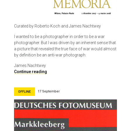
Curated by Roberto Koch and James Nachtwey
I wanted to be a photographer in order to be a war
photographer. But I was driven by an inherent sense that
a picture that revealed the true face of war would almost
by definition be an anti-war photograph.
James Nachtwey
J
Continue reading
a
m
e
17 September
OFFLINE
s
N
a
c
h
t