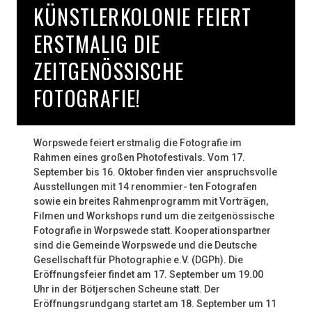
ÜNSTLERKOLONIE FEIERT E
m
1
RSTMALIG DIE Z
5
0
EITGENÖSSISCHE F
.
G
OTOGRAFIE!
e
b
u
Worpswede feiert erstmalig die Fotografie im
r
Rahmen eines großen Photofestivals. Vom 17.
t
September bis 16. Oktober finden vier anspruchsvolle
s
Ausstellungen mit 14 renommier- ten Fotografen
t
sowie ein breites Rahmenprogramm mit Vorträgen,
a
Filmen und Workshops rund um die zeitgenössische
g
Fotografie in Worpswede statt. Kooperationspartner
d
sind die Gemeinde Worpswede und die Deutsche
e
Gesellschaft für Photographie e.V. (DGPh). Die
s
Eröffnungsfeier findet am 17. September um 19.00
K
Uhr in der Bötjerschen Scheune statt. Der
u
Eröffnungsrundgang startet am 18. September um 11
n