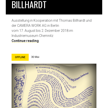
BILLHARDT
i
v
a
l
Ausstellung in Kooperation mit Thomas Billhardt und
L
der CAMERA WORK AG in Berlin
a
vom 17. August bis 2. Dezember 2018 im
G
Industriemuseum Chemnitz
a
F
Continue reading
c
O
i
K
l
U
30 Mai
OFFLINE
l
S
y
S
-
I
B
E
a
R
d
T
e
.
n
D
P
i
h
e