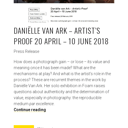
a
l
m
f
i
ü
l
r
i
DANIËLLE VAN ARK – ARTIST’S
F
e
o
PROOF 20 APRIL – 10 JUNE 2018
B
t
i
o
l
Press Release
g
l
r
How does a photograph gain – or lose – its value and
h
a
meaning once it has been made? What are the
a
f
mechanisms at play? And what is the artist’s role in the
r
i
process? These are recurrent themes in the work by
d
e
Daniëlle Van Ark. Her solo exhibition in Foam raises
t
f
questions about authenticity and the determination of
/
value, especially in photography: the reproducible
s
medium
par excellence
.
t
D
Continue reading
o
a
p
n
L
i