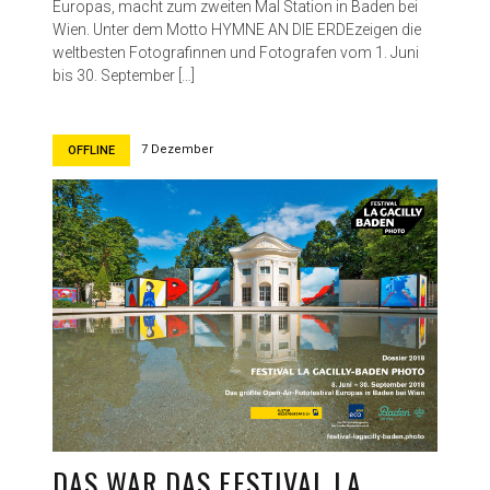
Europas, macht zum zweiten Mal Station in Baden bei
a
Wien. Unter dem Motto HYMNE AN DIE ERDEzeigen die
c
weltbesten Fotografinnen und Fotografen vom 1. Juni
i
bis 30. September […]
l
l
y
-
7 Dezember
OFFLINE
B
a
d
e
n
P
h
o
t
o
2
0
1
9
DAS WAR DAS FESTIVAL LA