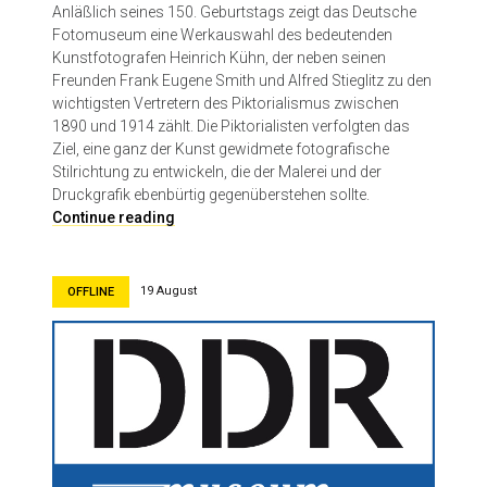
Anläßlich seines 150. Geburtstags zeigt das Deutsche
Fotomuseum eine Werkauswahl des bedeutenden
Kunstfotografen Heinrich Kühn, der neben seinen
Freunden Frank Eugene Smith und Alfred Stieglitz zu den
wichtigsten Vertretern des Piktorialismus zwischen
1890 und 1914 zählt. Die Piktorialisten verfolgten das
Ziel, eine ganz der Kunst gewidmete fotografische
Stilrichtung zu entwickeln, die der Malerei und der
Druckgrafik ebenbürtig gegenüberstehen sollte.
D
Continue reading
e
u
t
19 August
OFFLINE
s
c
h
e
s
F
o
t