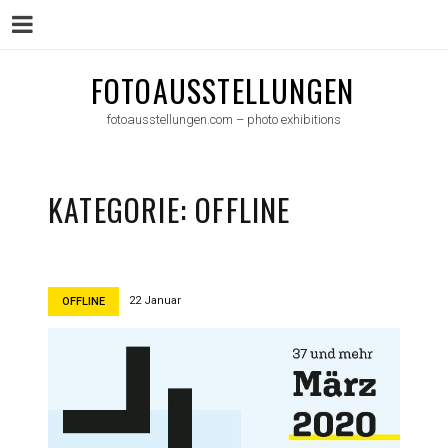
Menu
Skip
FOTOAUSSTELLUNGEN
to
fotoausstellungen.com – photo exhibitions
content
KATEGORIE:
OFFLINE
22 Januar
OFFLINE