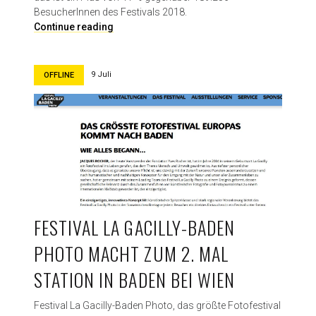
BesucherInnen des Festivals 2018.
D
Continue reading
a
s
w
9 Juli
OFFLINE
a
r
d
a
s
F
e
s
t
i
FESTIVAL LA GACILLY-BADEN
v
PHOTO MACHT ZUM 2. MAL
a
l
STATION IN BADEN BEI WIEN
L
a
Festival La Gacilly-Baden Photo, das größte Fotofestival
G