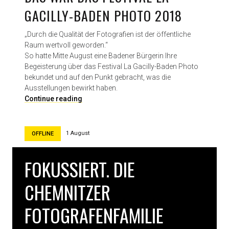
GACILLY-BADEN PHOTO 2018
„Durch die Qualität der Fotografien ist der öffentliche
Raum wertvoll geworden.“
So hatte Mitte August eine Badener Bürgerin Ihre
Begeisterung über das Festival La Gacilly-Baden Photo
bekundet und auf den Punkt gebracht, was die
Ausstellungen bewirkt haben.
D
Continue reading
a
s
w
1 August
OFFLINE
a
r
FOKUSSIERT. DIE
d
a
CHEMNITZER
s
F
FOTOGRAFENFAMILIE
e
s
t