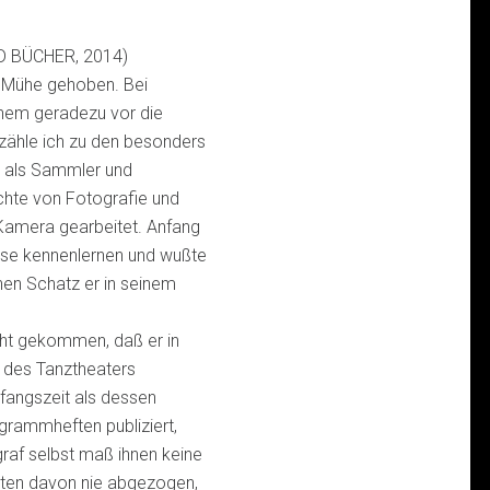
 BÜCHER, 2014)
 Mühe gehoben. Bei
einem geradezu vor die
zähle ich zu den besonders
rt als Sammler und
chte von Fotografie und
r Kamera gearbeitet. Anfang
ause kennenlernen und wußte
hen Schatz er in seinem
cht gekommen, daß er in
 des Tanztheaters
nfangszeit als dessen
ogrammheften publiziert,
raf selbst maß ihnen keine
sten davon nie abgezogen,