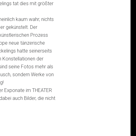
ings tat dies mit größter
inlich kaum wahr; nichts
er gekünstelt. Der
n künstlerischen Prozess
uppe neue tänzerische
elings hatte seinerseits
n Konstellationen der
sind seine Fotos mehr als
ausch, sondern Werke von
g!
iner Exponate im THEATER
i auch Bilder, die nicht