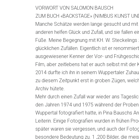
VORWORT VON SALOMON BAUSCH
ZUM BUCH «BACKSTAGE» (NIMBUS KUNST UND
Manche Schätze werden lange gesucht und mit
anderen helfen Glück und Zufall, und sie fallen 
Füße. Meine Begegnung mit KH. W. Steckelings 
glücklichen Zufällen. Eigentlich ist er renommie
ausgewiesener Kenner der Vor- und Frühgeschi
Film, aber zeitlebens hat er auch selbst mit de
2014 durfte ich ihn in seinem Wuppertaler Zuh
zu diesem Zeitpunkt erst in groben Zügen, welc
Archiv hütete.
Mehr durch einen Zufall war wieder ans Tagesli
den Jahren 1974 und 1975 während der Proben
Wuppertal fotografiert hatte, in Pina Bauschs A
Leiterin. Einige Fotografien wurden in frühen Pr
später waren sie vergessen, und auch der Fotog
besondere Bedeutung zu. 1 ‚200 Bilder, die mei