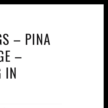
GS – PINA
GE –
 IN