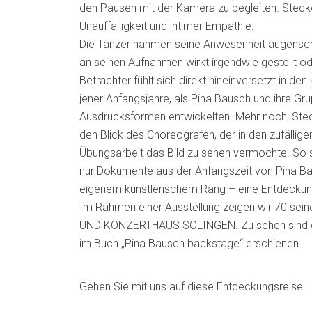
den Pausen mit der Kamera zu begleiten. Steckel
Unauffälligkeit und intimer Empathie:
Die Tänzer nahmen seine Anwesenheit augensche
an seinen Aufnahmen wirkt irgendwie gestellt od
Betrachter fühlt sich direkt hineinversetzt in de
jener Anfangsjahre, als Pina Bausch und ihre Gr
Ausdrucksformen entwickelten. Mehr noch: Steck
den Blick des Choreografen, der in den zufällige
Übungsarbeit das Bild zu sehen vermochte. So 
nur Dokumente aus der Anfangszeit von Pina B
eigenem künstlerischem Rang – eine Entdeckun
Im Rahmen einer Ausstellung zeigen wir 70 se
UND KONZERTHAUS SOLINGEN. Zu sehen sind dabe
im Buch „Pina Bausch backstage“ erschienen.
Gehen Sie mit uns auf diese Entdeckungsreise.