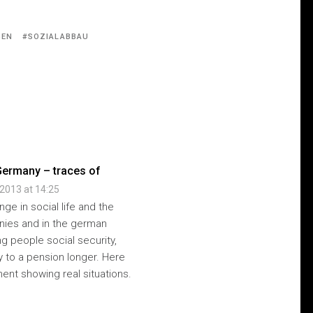
GEN
SOZIALABBAU
Germany – traces of
2013 at 14:25
ge in social life and the
anies and in the german
g people social security,
to a pension longer. Here
ment showing real situations.