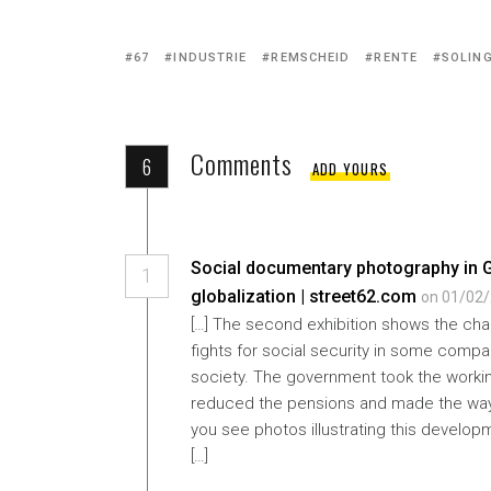
Tagged
67
INDUSTRIE
REMSCHEID
RENTE
SOLIN
with:
Comments
6
ADD YOURS
Social documentary photography in 
1
globalization | street62.com
on 01/02/
[…] The second exhibition shows the chan
fights for social security in some comp
society. The government took the workin
reduced the pensions and made the way 
you see photos illustrating this develop
[…]