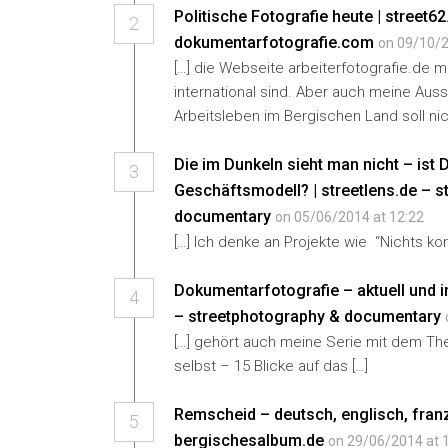
Politische Fotografie heute | street62
2
dokumentarfotografie.com
on 09/10/2
[…] die Webseite arbeiterfotografie.de mi
international sind. Aber auch meine Auss
Arbeitsleben im Bergischen Land soll nic
Die im Dunkeln sieht man nicht – ist
3
Geschäftsmodell? | streetlens.de – 
documentary
on 05/06/2014 at 12:22
[…] Ich denke an Projekte wie “Nichts ko
Dokumentarfotografie – aktuell und in
4
– streetphotography & documentary
[…] gehört auch meine Serie mit dem T
selbst – 15 Blicke auf das […]
Remscheid – deutsch, englisch, fran
5
bergischesalbum.de
on 29/06/2014 at 