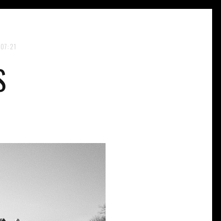
07:21
S