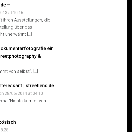
.de –
013 at 10:16
t ihren Ausstellungen, die
tellung über das
ht unerwähnt […]
 Dokumentarfotografie ein
streetphotography &
mmt von selbst”. […]
teressant | streetlens.de
on 28/06/2014 at 04:10
hema “Nichts kommt von
zösisch ·
18:28