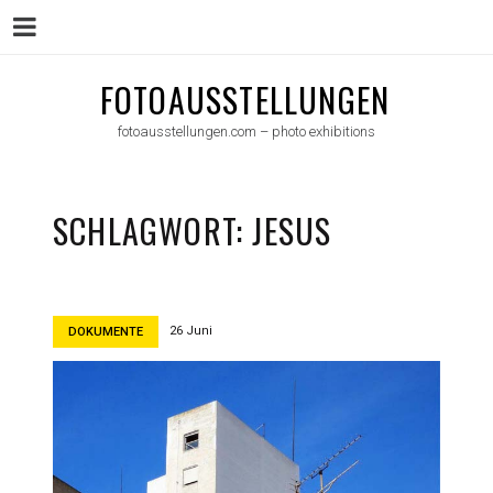
Menu
Skip
FOTOAUSSTELLUNGEN
to
fotoausstellungen.com – photo exhibitions
content
SCHLAGWORT:
JESUS
26 Juni
DOKUMENTE