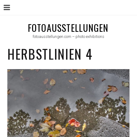
Menu
Skip
FOTOAUSSTELLUNGEN
to
fotoausstellungen.com – photo exhibitions
content
HERBSTLINIEN 4