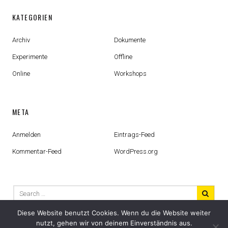
KATEGORIEN
Archiv
Dokumente
Experimente
Offline
Online
Workshops
META
Anmelden
Eintrags-Feed
Kommentar-Feed
WordPress.org
Search
for:
Diese Website benutzt Cookies. Wenn du die Website weiter
nutzt, gehen wir von deinem Einverständnis aus.