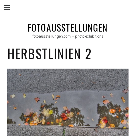
Menu
Skip
FOTOAUSSTELLUNGEN
to
fotoausstellungen.com – photo exhibitions
content
HERBSTLINIEN 2