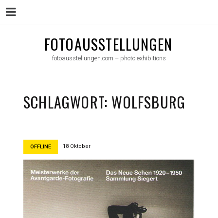
Menu
Skip
FOTOAUSSTELLUNGEN
to
fotoausstellungen.com – photo exhibitions
content
SCHLAGWORT:
WOLFSBURG
18 Oktober
OFFLINE