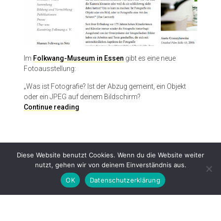
Im
Folkwang-Museum in Essen
gibt es eine neue
Fotoausstellung:
„Was ist Fotografie? Ist der Abzug gemeint, ein Objekt
oder ein JPEG auf deinem Bildschirm?
(
Continue reading
M
i
s
)
Diese Website benutzt Cookies. Wenn du die Website weiter
U
nutzt, gehen wir von deinem Einverständnis aus.
n
d
OK
Datenschutzerklärung
e
r
s
Proudly powered by WordPress
|
Theme: Patch Lite by
Pixelgrade
.
t