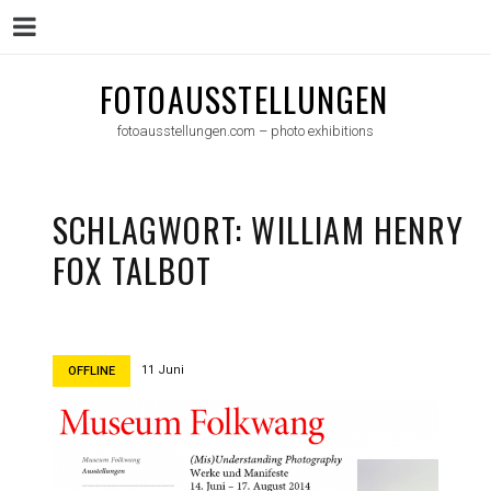
Menu
Skip
FOTOAUSSTELLUNGEN
to
fotoausstellungen.com – photo exhibitions
content
SCHLAGWORT:
WILLIAM HENRY
FOX TALBOT
11 Juni
OFFLINE