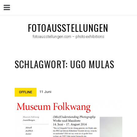
Menu
Skip
FOTOAUSSTELLUNGEN
to
fotoausstellungen.com – photo exhibitions
content
SCHLAGWORT:
UGO MULAS
11 Juni
OFFLINE