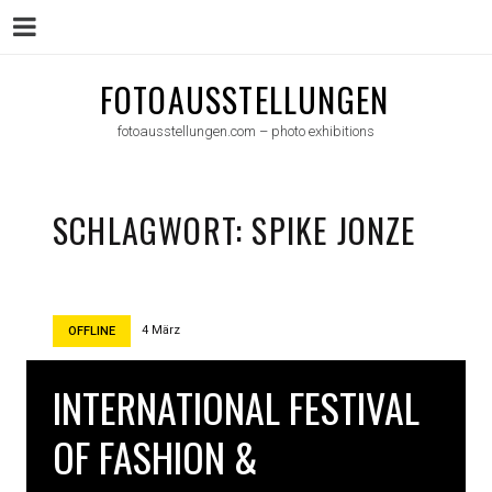
Menu
Skip
FOTOAUSSTELLUNGEN
to
fotoausstellungen.com – photo exhibitions
content
SCHLAGWORT:
SPIKE JONZE
4 März
OFFLINE
INTERNATIONAL FESTIVAL
OF FASHION &