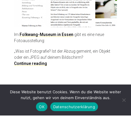
Im
Folkwang-Museum in Essen
gibt es eine neue
Fotoausstellung:
„Was ist Fotografie? Ist der Abzug gemeint, ein Objekt
oder ein JPEG auf deinem Bildschirm?
(
Continue reading
M
i
s
)
Diese Website benutzt Cookies. Wenn du die Website weiter
U
nutzt, gehen wir von deinem Einverständnis aus.
n
d
OK
Datenschutzerklärung
e
r
s
Proudly powered by WordPress
|
Theme: Patch Lite by
Pixelgrade
.
t