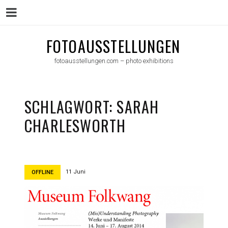
Menu
Skip
FOTOAUSSTELLUNGEN
to
fotoausstellungen.com – photo exhibitions
content
SCHLAGWORT:
SARAH
CHARLESWORTH
11 Juni
OFFLINE