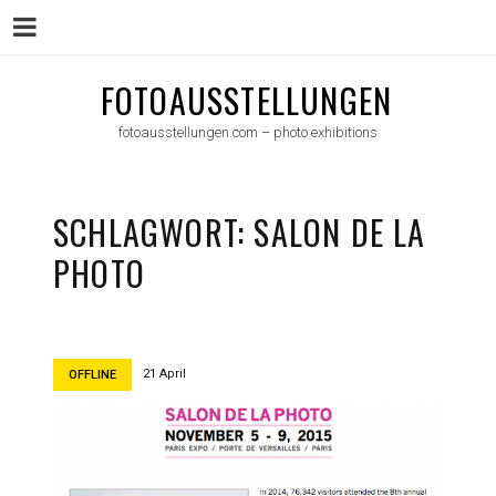
Menu
Skip
FOTOAUSSTELLUNGEN
to
fotoausstellungen.com – photo exhibitions
content
SCHLAGWORT:
SALON DE LA
PHOTO
21 April
OFFLINE