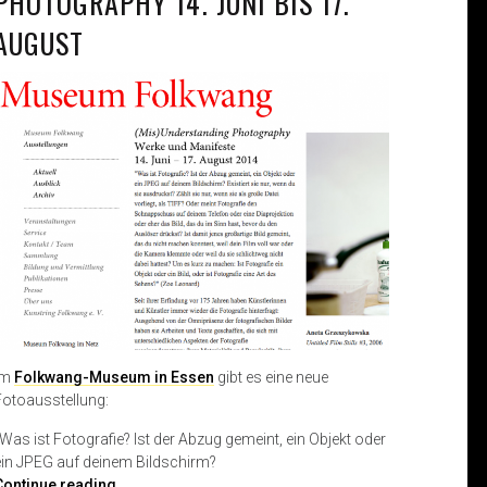
PHOTOGRAPHY 14. JUNI BIS 17.
AUGUST
Im
Folkwang-Museum in Essen
gibt es eine neue
Fotoausstellung:
„Was ist Fotografie? Ist der Abzug gemeint, ein Objekt oder
ein JPEG auf deinem Bildschirm?
(
Continue reading