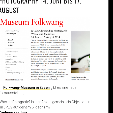
PHOTOGRAPHY 14. JUNI BIS 17.
AUGUST
Im
Folkwang-Museum in Essen
gibt es eine neue
Fotoausstellung:
„Was ist Fotografie? Ist der Abzug gemeint, ein Objekt oder
ein JPEG auf deinem Bildschirm?
(
Continue reading