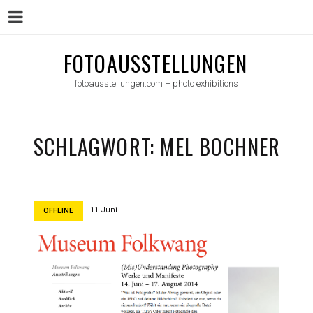
Menu
Skip
FOTOAUSSTELLUNGEN
to
fotoausstellungen.com – photo exhibitions
content
SCHLAGWORT:
MEL BOCHNER
11 Juni
OFFLINE