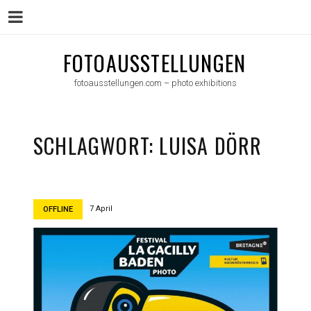
Menu
Skip
FOTOAUSSTELLUNGEN
to
fotoausstellungen.com – photo exhibitions
content
SCHLAGWORT:
LUISA DÖRR
7 April
OFFLINE