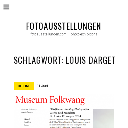
Menu
Skip
FOTOAUSSTELLUNGEN
to
fotoausstellungen.com – photo exhibitions
content
SCHLAGWORT:
LOUIS DARGET
11 Juni
OFFLINE