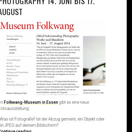
PHOTOGRAPHY 14. JUNI BIS 17.
AUGUST
Im
Folkwang-Museum in Essen
gibt es eine neue
Fotoausstellung:
„Was ist Fotografie? Ist der Abzug gemeint, ein Objekt oder
ein JPEG auf deinem Bildschirm?
(
Continue reading