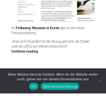
Im
Folkwang-Museum in Essen
gibt es eine neue
Fotoausstellung:
„Was ist Fotografie? Ist der Abzug gemeint, ein Objekt
oder ein JPEG auf deinem Bildschirm?
(
Continue reading
M
i
s
)
Diese Website benutzt Cookies. Wenn du die Website weiter
U
nutzt, gehen wir von deinem Einverständnis aus.
n
d
OK
Datenschutzerklärung
e
r
s
Proudly powered by WordPress
|
Theme: Patch Lite by
Pixelgrade
.
t