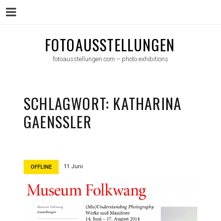
Menu
Skip
FOTOAUSSTELLUNGEN
to
fotoausstellungen.com – photo exhibitions
content
SCHLAGWORT:
KATHARINA
GAENSSLER
11 Juni
OFFLINE