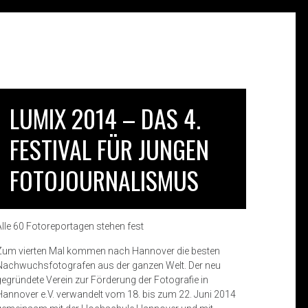
LUMIX 2014 – DAS 4.
FESTIVAL FÜR JUNGEN
FOTOJOURNALISMUS
Alle 60 Fotoreportagen stehen fest
Zum vierten Mal kommen nach Hannover die besten
Nachwuchsfotografen aus der ganzen Welt. Der neu
gegründete Verein zur Förderung der Fotografie in
Hannover e.V. verwandelt vom 18. bis zum 22. Juni 2014