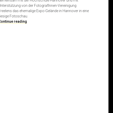
gemeinsam mit der Hochschule Hannover und mit
Unterstützung von der FotografInnen-Vereinigung
Freelens das ehemalige Expo-Gelände in Hannover in eine
riesige Fotoschau.
L
Continue reading
u
m
i
x
2
0
1
4
–
d
a
s
4
.
F
e
s