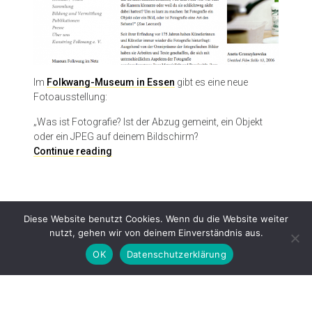
Im
Folkwang-Museum in Essen
gibt es eine neue
Fotoausstellung:
„Was ist Fotografie? Ist der Abzug gemeint, ein Objekt
oder ein JPEG auf deinem Bildschirm?
(
Continue reading
M
i
s
)
Diese Website benutzt Cookies. Wenn du die Website weiter
U
nutzt, gehen wir von deinem Einverständnis aus.
n
d
OK
Datenschutzerklärung
e
r
s
Proudly powered by WordPress
|
Theme: Patch Lite by
Pixelgrade
.
t