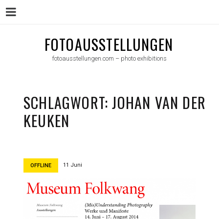
Menu
Skip
FOTOAUSSTELLUNGEN
to
fotoausstellungen.com – photo exhibitions
content
SCHLAGWORT:
JOHAN VAN DER
KEUKEN
11 Juni
OFFLINE