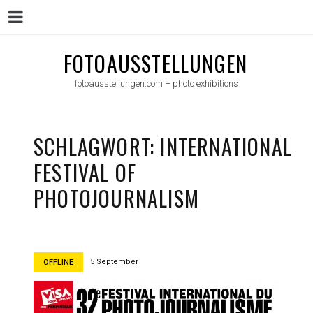
Menu
Skip
FOTOAUSSTELLUNGEN
to
fotoausstellungen.com – photo exhibitions
content
SCHLAGWORT:
INTERNATIONAL
FESTIVAL OF
PHOTOJOURNALISM
5 September
OFFLINE