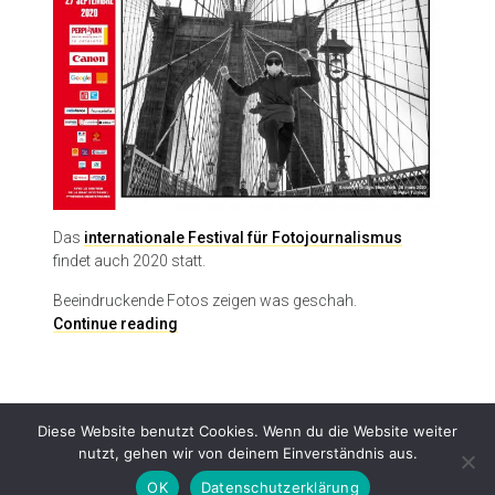
Das
internationale Festival für Fotojournalismus
findet auch 2020 statt.
Beeindruckende Fotos zeigen was geschah.
F
Continue reading
e
s
t
i
Diese Website benutzt Cookies. Wenn du die Website weiter
v
nutzt, gehen wir von deinem Einverständnis aus.
a
l
OK
Datenschutzerklärung