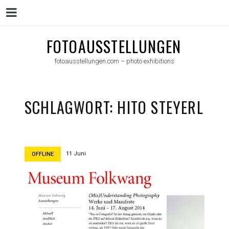
Menu
Skip
FOTOAUSSTELLUNGEN
to
fotoausstellungen.com – photo exhibitions
content
SCHLAGWORT:
HITO STEYERL
11 Juni
OFFLINE