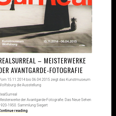
REALSURREAL – MEISTERWERKE
DER AVANTGARDE-FOTOGRAFIE
Vom 15.11.2014 bis 06.04.2015 zeigt das Kunstmuseum
Wolfsburg die Ausstellung
RealSurreal
Meisterwerke der Avantgarde-Fotografie. Das Neue Sehen
1920-1950. Sammlung Siegert
R
Continue reading
e