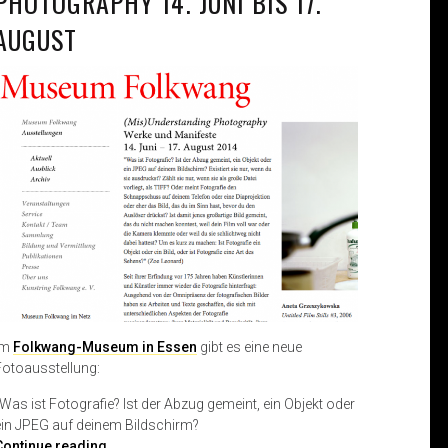
PHOTOGRAPHY 14. JUNI BIS 17.
AUGUST
Im
Folkwang-Museum in Essen
gibt es eine neue
Fotoausstellung:
„Was ist Fotografie? Ist der Abzug gemeint, ein Objekt oder
ein JPEG auf deinem Bildschirm?
(
Continue reading