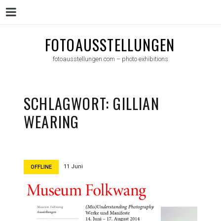
Menu
Skip
FOTOAUSSTELLUNGEN
to
fotoausstellungen.com – photo exhibitions
content
SCHLAGWORT:
GILLIAN
WEARING
11 Juni
OFFLINE