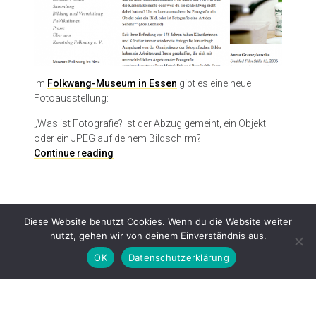
Im
Folkwang-Museum in Essen
gibt es eine neue
Fotoausstellung:
„Was ist Fotografie? Ist der Abzug gemeint, ein Objekt
oder ein JPEG auf deinem Bildschirm?
(
Continue reading
M
i
s
)
Diese Website benutzt Cookies. Wenn du die Website weiter
U
nutzt, gehen wir von deinem Einverständnis aus.
n
d
OK
Datenschutzerklärung
e
r
s
Proudly powered by WordPress
|
Theme: Patch Lite by
Pixelgrade
.
t