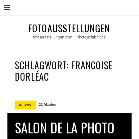
Menu
Skip
FOTOAUSSTELLUNGEN
to
fotoausstellungen.com – photo exhibitions
content
SCHLAGWORT:
FRANÇOISE
DORLÉAC
22 Oktober
ARCHIV
SALON DE LA PHOTO