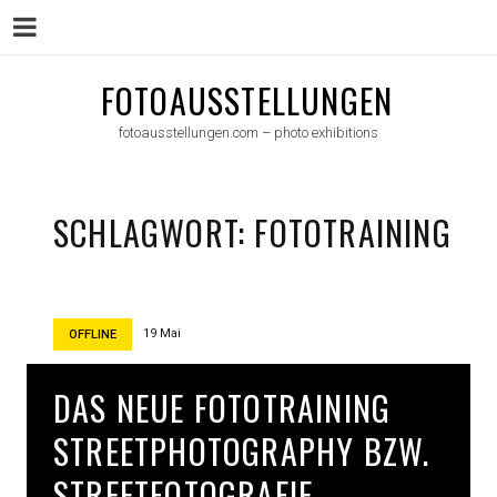
Menu
Skip
FOTOAUSSTELLUNGEN
to
fotoausstellungen.com – photo exhibitions
content
SCHLAGWORT:
FOTOTRAINING
19 Mai
OFFLINE
DAS NEUE FOTOTRAINING
STREETPHOTOGRAPHY BZW.
STREETFOTOGRAFIE