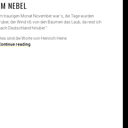
IM NEBEL
Im traurigen Monat November war´s, die Tage wurden
trüber, der Wind riß von den Bäumen das Laub, da reist ich
nach Deutschland hinüber.“
Dies sind die Worte von Heinrich Heine.
T
Continue reading
h
e
F
o
g
–
S
t
r
e
e
t
f
o