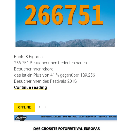
Facts & Figures
266.751 BesucherInnen bedeuten neuen
BesucherInnenrekord,
das ist ein Plus von 41 % gegenüber 189.256
BesucherInnen des Festivals 2018.
D
Continue reading
a
s
w
9 Juli
OFFLINE
a
r
d
a