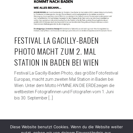
s
F
e
s
t
i
FESTIVAL LA GACILLY-BADEN
v
PHOTO MACHT ZUM 2. MAL
a
l
STATION IN BADEN BEI WIEN
L
a
Festival La Gacilly-Baden Photo, das größte Fotofestival
G
Europas, macht zum zweiten Mal Station in Baden bei
a
Wien. Unter dem Motto HYMNE AN DIE ERDEzeigen die
c
weltbesten Fotografinnen und Fotografen vom 1. Juni
i
bis 30. September […]
l
l
y
-
B
Diese Website benutzt Cookies. Wenn du die Website weiter
a
nutzt, gehen wir von deinem Einverständnis aus.