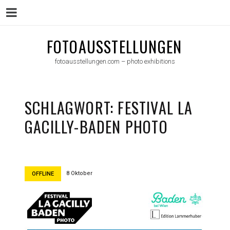
Menu
Skip
FOTOAUSSTELLUNGEN
to
fotoausstellungen.com – photo exhibitions
content
SCHLAGWORT:
FESTIVAL LA
GACILLY-BADEN PHOTO
8 Oktober
OFFLINE