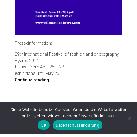
Presseinformation:
29th International Festival of fashion and photography,
Hyères 2014
festival from April 25 – 28
exhibitions until May 25
I
Continue reading
n
t
e
r
Diese Website benutzt Cookies. Wenn du die Website weiter
n
nutzt, gehen wir von deinem Einverständnis aus.
a
t
OK
Datenschutzerklärung
i