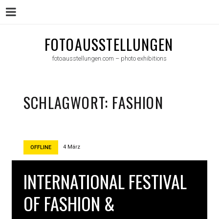
Menu
Skip
FOTOAUSSTELLUNGEN
to
fotoausstellungen.com – photo exhibitions
content
SCHLAGWORT:
FASHION
4 März
OFFLINE
INTERNATIONAL FESTIVAL
OF FASHION &