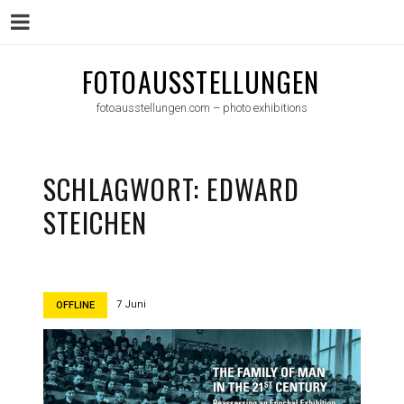
Menu
Skip
FOTOAUSSTELLUNGEN
to
fotoausstellungen.com – photo exhibitions
content
SCHLAGWORT:
EDWARD
STEICHEN
7 Juni
OFFLINE