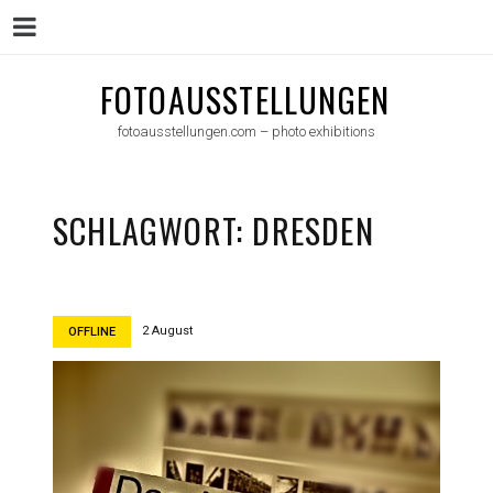
Menu
Skip
FOTOAUSSTELLUNGEN
to
fotoausstellungen.com – photo exhibitions
content
SCHLAGWORT:
DRESDEN
2 August
OFFLINE