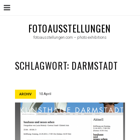
Menu
Skip
FOTOAUSSTELLUNGEN
to
fotoausstellungen.com – photo exhibitions
content
SCHLAGWORT:
DARMSTADT
10 April
ARCHIV