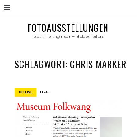
Menu
Skip
FOTOAUSSTELLUNGEN
to
fotoausstellungen.com – photo exhibitions
content
SCHLAGWORT:
CHRIS MARKER
11 Juni
OFFLINE