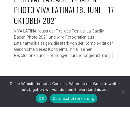
PHOTO VIVA LATINA! 18. JUNI – 17.
OKTOBER 2021
VIVA LATINA! lautet der Titel des Festival La Gacilly-
Baden Photo 2021 und wird Fotografien aus
Lateinamerika zeigen, die stark von der Komplexität der
Geschichte dieses Kontinents mit all seinen
Revolutionen und Hoffnungen durchdrungen ist, mit […]
Diese Website benutzt Cookies. Wenn du die Website weiter
nutzt, gehen wir von deinem Einverständnis aus.
OK
Datenschutzerklärung
Proudly powered by WordPress
|
Theme: Patch Lite by
Pixelgrade
.