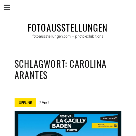
Menu
Skip
FOTOAUSSTELLUNGEN
to
fotoausstellungen.com – photo exhibitions
content
SCHLAGWORT:
CAROLINA
ARANTES
7 April
OFFLINE