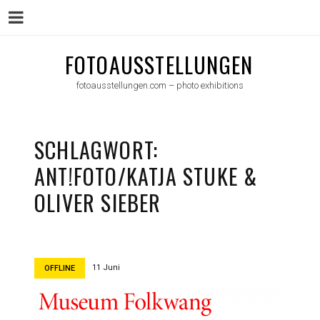
Menu
Skip
FOTOAUSSTELLUNGEN
to
fotoausstellungen.com – photo exhibitions
content
SCHLAGWORT:
ANT!FOTO/KATJA STUKE &
OLIVER SIEBER
11 Juni
OFFLINE