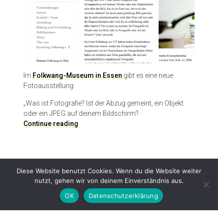
Im
Folkwang-Museum in Essen
gibt es eine neue
Fotoausstellung:
„Was ist Fotografie? Ist der Abzug gemeint, ein Objekt
oder ein JPEG auf deinem Bildschirm?
(
Continue reading
M
i
s
)
Diese Website benutzt Cookies. Wenn du die Website weiter
U
nutzt, gehen wir von deinem Einverständnis aus.
n
d
OK
Datenschutzerklärung
e
r