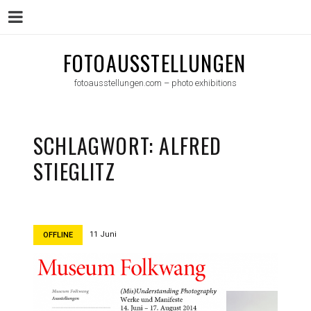
Menu
Skip
FOTOAUSSTELLUNGEN
to
fotoausstellungen.com – photo exhibitions
content
SCHLAGWORT:
ALFRED
STIEGLITZ
11 Juni
OFFLINE