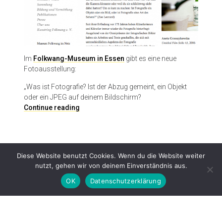
Im
Folkwang-Museum in Essen
gibt es eine neue
Fotoausstellung:
„Was ist Fotografie? Ist der Abzug gemeint, ein Objekt
oder ein JPEG auf deinem Bildschirm?
(
Continue reading
M
i
s
)
Diese Website benutzt Cookies. Wenn du die Website weiter
U
nutzt, gehen wir von deinem Einverständnis aus.
n
d
OK
Datenschutzerklärung
e
r
s
Proudly powered by WordPress
|
Theme: Patch Lite by
Pixelgrade
.
t