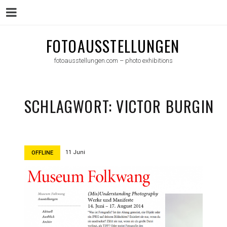
Menu
Skip
FOTOAUSSTELLUNGEN
to
fotoausstellungen.com – photo exhibitions
content
SCHLAGWORT:
VICTOR BURGIN
11 Juni
OFFLINE