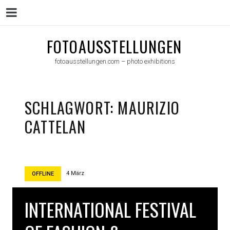
Menu
Skip
FOTOAUSSTELLUNGEN
to
fotoausstellungen.com – photo exhibitions
content
SCHLAGWORT:
MAURIZIO
CATTELAN
4 März
OFFLINE
INTERNATIONAL FESTIVAL