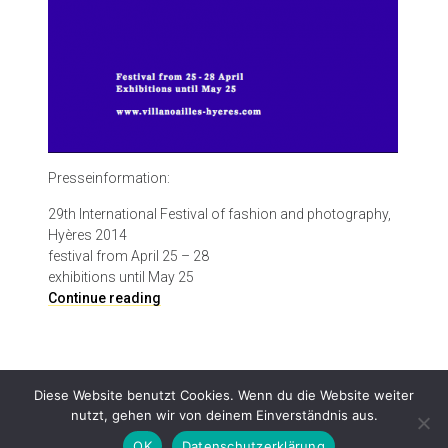
Presseinformation:
29th International Festival of fashion and photography,
Hyères 2014
festival from April 25 – 28
exhibitions until May 25
I
Continue reading
n
t
e
r
Diese Website benutzt Cookies. Wenn du die Website weiter
n
nutzt, gehen wir von deinem Einverständnis aus.
a
t
OK
Datenschutzerklärung