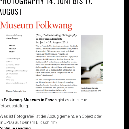
PHOTOGRAPHY 14. JUNI BIS 17.
AUGUST
Im
Folkwang-Museum in Essen
gibt es eine neue
Fotoausstellung:
„Was ist Fotografie? Ist der Abzug gemeint, ein Objekt oder
ein JPEG auf deinem Bildschirm?
(
Continue reading