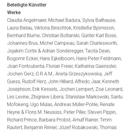
Beteiligte Künstler
Werke
Claudia Angelmaier, Michael Badura, Sylvia Ballhause,
Laura Bielau, Viktoria Binschtok, Kristleifur Björnsson,
Bernhard Blume, Christian Boltanski, Günter Karl Bose,
Johannes Brus, Michel Campeau, Sarah Charlesworth,
Jojakim Cortis & Adrian Sonderegger, Tacita Dean,
Bogomir Ecker, Hans Eijkelboom, Hans-Peter Feldmann,
Joan Fontcuberta, Florian Freier, Katharina Gaenssler,
Jochen Gerz, G.R.A.M., Aneta Grzeszykowska, Jeff
Guess, Rudolf Herz, John Hilliard, Alfredo Jaar, Kenneth
Josephson, Erik Kessels, Jochen Lempert, Zoe Leonard,
Les Levine, Zbigniew Libera, Stanislaw Markowski, Santu
Mofokeng, Ugo Mulas, Andreas Müller-Pohle, Renate
Heyne & Floris M. Neusüss, Peter Piller, Steven Pippin,
Richard Prince, Barbara Probst, Arnulf Rainer, Timm
Rautert, Benjamin Rinner, Józef Robakowski, Thomas