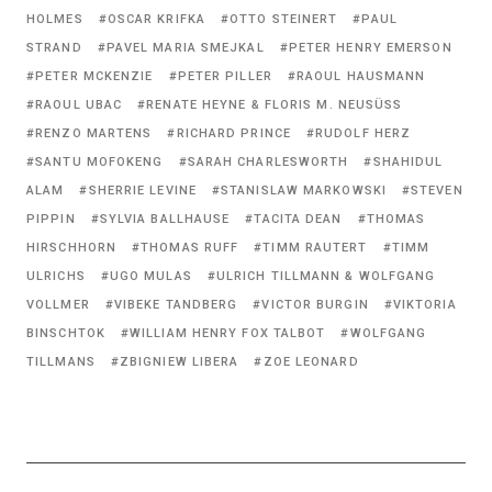
HOLMES
OSCAR KRIFKA
OTTO STEINERT
PAUL
STRAND
PAVEL MARIA SMEJKAL
PETER HENRY EMERSON
PETER MCKENZIE
PETER PILLER
RAOUL HAUSMANN
RAOUL UBAC
RENATE HEYNE & FLORIS M. NEUSÜSS
RENZO MARTENS
RICHARD PRINCE
RUDOLF HERZ
SANTU MOFOKENG
SARAH CHARLESWORTH
SHAHIDUL
ALAM
SHERRIE LEVINE
STANISLAW MARKOWSKI
STEVEN
PIPPIN
SYLVIA BALLHAUSE
TACITA DEAN
THOMAS
HIRSCHHORN
THOMAS RUFF
TIMM RAUTERT
TIMM
ULRICHS
UGO MULAS
ULRICH TILLMANN & WOLFGANG
VOLLMER
VIBEKE TANDBERG
VICTOR BURGIN
VIKTORIA
BINSCHTOK
WILLIAM HENRY FOX TALBOT
WOLFGANG
TILLMANS
ZBIGNIEW LIBERA
ZOE LEONARD