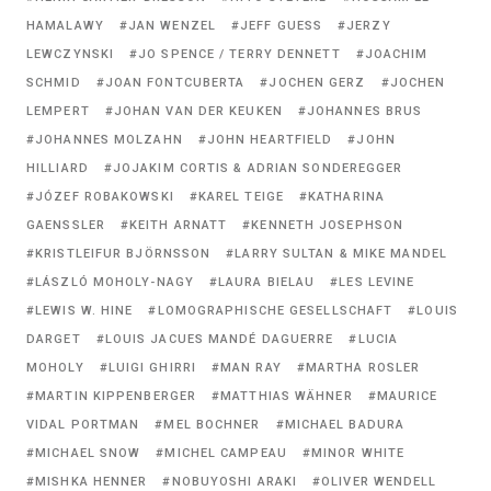
HAMALAWY
JAN WENZEL
JEFF GUESS
JERZY
LEWCZYNSKI
JO SPENCE / TERRY DENNETT
JOACHIM
SCHMID
JOAN FONTCUBERTA
JOCHEN GERZ
JOCHEN
LEMPERT
JOHAN VAN DER KEUKEN
JOHANNES BRUS
JOHANNES MOLZAHN
JOHN HEARTFIELD
JOHN
HILLIARD
JOJAKIM CORTIS & ADRIAN SONDEREGGER
JÓZEF ROBAKOWSKI
KAREL TEIGE
KATHARINA
GAENSSLER
KEITH ARNATT
KENNETH JOSEPHSON
KRISTLEIFUR BJÖRNSSON
LARRY SULTAN & MIKE MANDEL
LÁSZLÓ MOHOLY-NAGY
LAURA BIELAU
LES LEVINE
LEWIS W. HINE
LOMOGRAPHISCHE GESELLSCHAFT
LOUIS
DARGET
LOUIS JACUES MANDÉ DAGUERRE
LUCIA
MOHOLY
LUIGI GHIRRI
MAN RAY
MARTHA ROSLER
MARTIN KIPPENBERGER
MATTHIAS WÄHNER
MAURICE
VIDAL PORTMAN
MEL BOCHNER
MICHAEL BADURA
MICHAEL SNOW
MICHEL CAMPEAU
MINOR WHITE
MISHKA HENNER
NOBUYOSHI ARAKI
OLIVER WENDELL