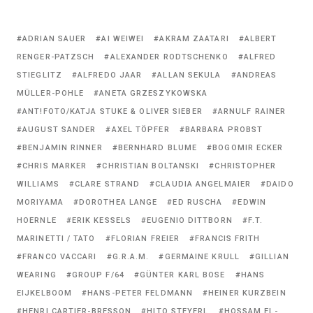
Tagged
ADRIAN SAUER
AI WEIWEI
AKRAM ZAATARI
ALBERT
with:
RENGER-PATZSCH
ALEXANDER RODTSCHENKO
ALFRED
STIEGLITZ
ALFREDO JAAR
ALLAN SEKULA
ANDREAS
MÜLLER-POHLE
ANETA GRZESZYKOWSKA
ANT!FOTO/KATJA STUKE & OLIVER SIEBER
ARNULF RAINER
AUGUST SANDER
AXEL TÖPFER
BARBARA PROBST
BENJAMIN RINNER
BERNHARD BLUME
BOGOMIR ECKER
CHRIS MARKER
CHRISTIAN BOLTANSKI
CHRISTOPHER
WILLIAMS
CLARE STRAND
CLAUDIA ANGELMAIER
DAIDO
MORIYAMA
DOROTHEA LANGE
ED RUSCHA
EDWIN
HOERNLE
ERIK KESSELS
EUGENIO DITTBORN
F.T.
MARINETTI / TATO
FLORIAN FREIER
FRANCIS FRITH
FRANCO VACCARI
G.R.A.M.
GERMAINE KRULL
GILLIAN
WEARING
GROUP F/64
GÜNTER KARL BOSE
HANS
EIJKELBOOM
HANS-PETER FELDMANN
HEINER KURZBEIN
HENRI CARTIER-BRESSON
HITO STEYERL
HOSSAM EL-