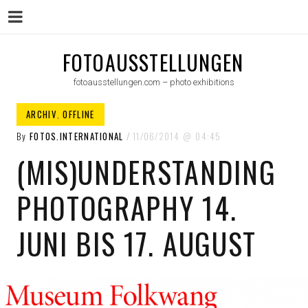
Menu
Skip
FOTOAUSSTELLUNGEN
to
fotoausstellungen.com – photo exhibitions
content
ARCHIV
,
OFFLINE
By
FOTOS.INTERNATIONAL
11/06/2014
04:45
(MIS)UNDERSTANDING
PHOTOGRAPHY 14.
JUNI BIS 17. AUGUST