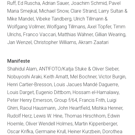
Ruff, Ed Ruscha, Adrian Sauer, Joachim Schmid, Pavel
Maria Smejkal, Michael Snow, Clare Strand, Larry Sultan &
Mike Mandel, Vibeke Tandberg, Ulrich Tillmann &
Wolfgang Vollmer, Wolfgang Tillmans, Axel Töpfer, Timm
Ulrichs, Franco Vaccari, Matthias Wähner, Gillian Wearing,
Jan Wenzel, Christopher Williams, Akram Zaatari
Manifeste
Shahidul Alam, ANT!FOTO/Katja Stuke & Oliver Sieber,
Nobuyoshi Araki, Keith Arnatt, Mel Bochner, Victor Burgin,
Henri Cartier-Bresson, Louis Jacues Mandé Daguerre,
Louis Darget, Eugenio Dittborn, Hossam el-Hamalawy,
Peter Henry Emerson, Group f/64, Francis Frith, Luigi
Ghirri, Raoul Hausmann, John Heartfield, Mishka Henner,
Rudolf Herz, Lewis W. Hine, Thomas Hirschhorn, Edwin
Hoernle, Oliver Wendell Holmes, Martin Kippenberger,
Oscar Krifka, Germaine Krull, Heiner Kurzbein, Dorothea