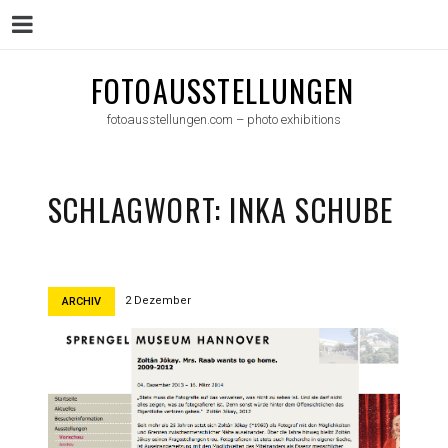
Menu
Skip
FOTOAUSSTELLUNGEN
to
fotoausstellungen.com – photo exhibitions
content
SCHLAGWORT:
INKA SCHUBE
2 Dezember
ARCHIV