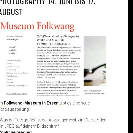
PHOTOGRAPHY 14. JUNI BIS 17.
AUGUST
Im
Folkwang-Museum in Essen
gibt es eine neue
Fotoausstellung:
„Was ist Fotografie? Ist der Abzug gemeint, ein Objekt oder
ein JPEG auf deinem Bildschirm?
(
Continue reading